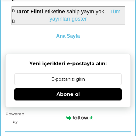
n
Tarot Filmi
etiketine sahip yayın yok.
Tüm
yayınları göster
ü
Ana Sayfa
Yeni içerikleri e-postayla alın:
Abone ol
Powered
by