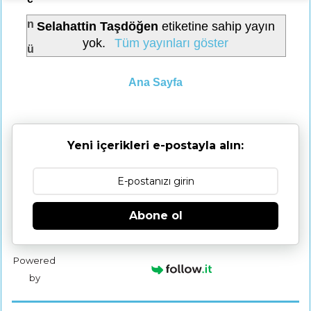
n
Selahattin Taşdöğen
etiketine sahip yayın
yok.
Tüm yayınları göster
ü
Ana Sayfa
Yeni içerikleri e-postayla alın:
Abone ol
Powered
by