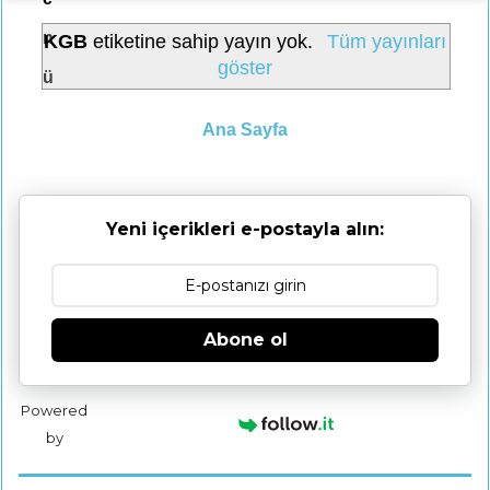
n
KGB
etiketine sahip yayın yok.
Tüm yayınları
göster
ü
Ana Sayfa
Yeni içerikleri e-postayla alın:
Abone ol
Powered
by