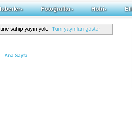
Haberler
Fotoğraflar
Hobi
Etk
▼
▼
▼
tine sahip yayın yok.
Tüm yayınları göster
Ana Sayfa