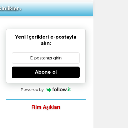
inlikler
▼
Yeni içerikleri e-postayla
alın:
Abone ol
Powered by
Film Aşıkları