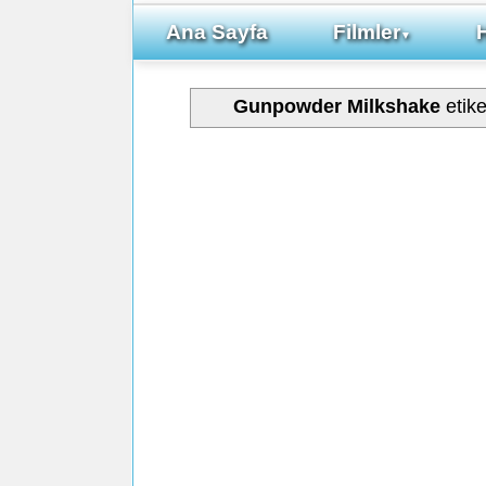
Ana Sayfa
Filmler
▼
Gunpowder Milkshake
etike