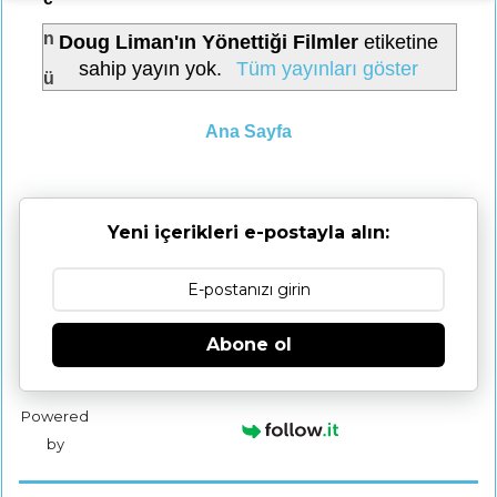
n
Doug Liman'ın Yönettiği Filmler
etiketine
sahip yayın yok.
Tüm yayınları göster
ü
Ana Sayfa
Yeni içerikleri e-postayla alın:
Abone ol
Powered
by