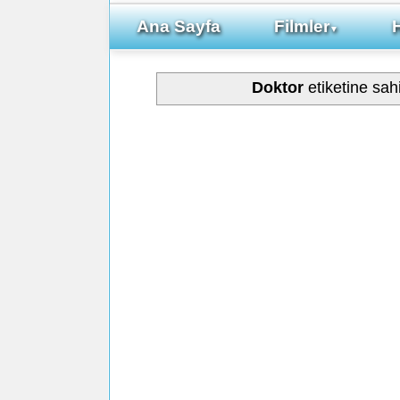
Ana Sayfa
Filmler
▼
Doktor
etiketine sah