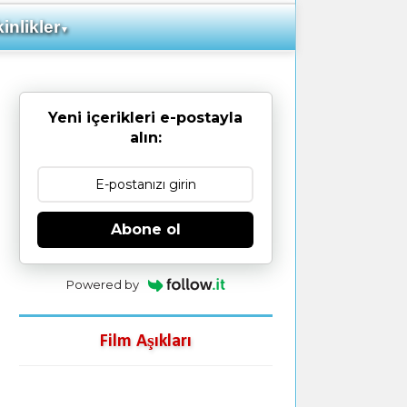
inlikler
▼
Yeni içerikleri e-postayla
alın:
Abone ol
Powered by
Film Aşıkları