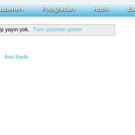
Haberler
Fotoğraflar
Hobi
Etk
▼
▼
▼
ip yayın yok.
Tüm yayınları göster
Ana Sayfa