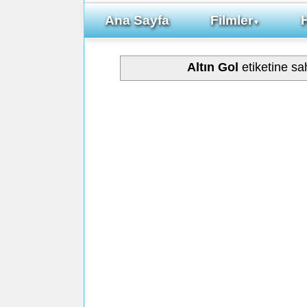
Ana Sayfa
Filmler
▼
Altın Gol
etiketine sa