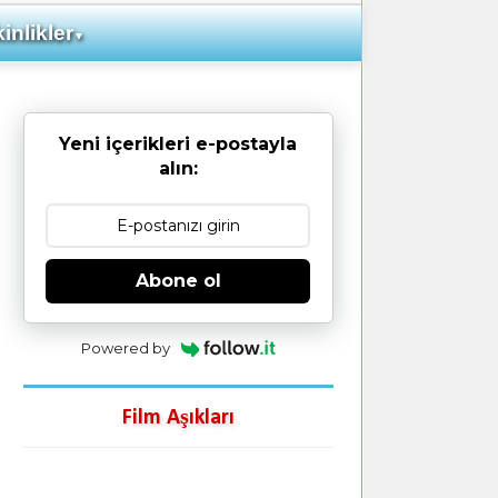
inlikler
▼
Yeni içerikleri e-postayla
alın:
Abone ol
Powered by
Film Aşıkları