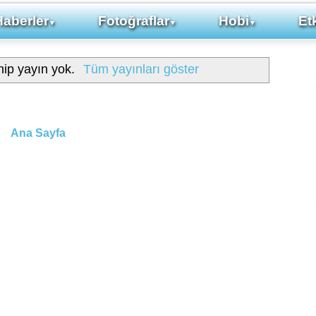
Haberler
Fotoğraflar
Hobi
Etk
▼
▼
▼
hip yayın yok.
Tüm yayınları göster
Ana Sayfa