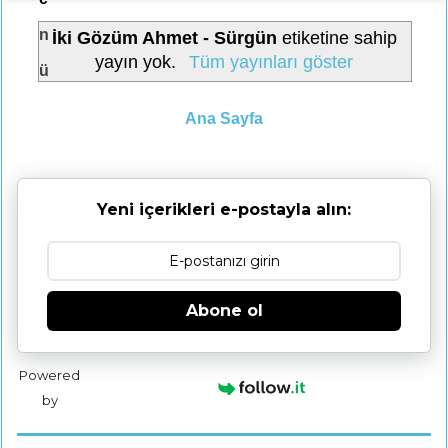
n
İki Gözüm Ahmet - Sürgün
etiketine sahip
yayın yok.
Tüm yayınları göster
ü
Ana Sayfa
Yeni içerikleri e-postayla alın:
Abone ol
Powered
by