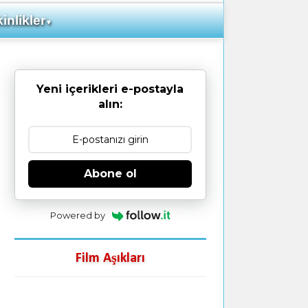
inlikler
▼
Yeni içerikleri e-postayla
alın:
Abone ol
Powered by
Film Aşıkları