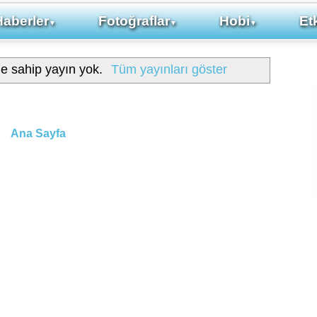
Haberler
Fotoğraflar
Hobi
Etk
▼
▼
▼
ne sahip yayın yok.
Tüm yayınları göster
Ana Sayfa