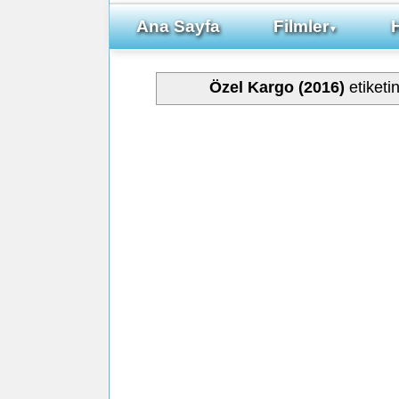
Ana Sayfa
Filmler
▼
Özel Kargo (2016)
etiketi